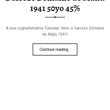
1941 50yo 45%
A new cognalternative Tuesday. Here is Darroze Domaine
de Mahu 1941!
“Darroze Domaine de Mahu 1941 50yo 45%”
Continue reading
…