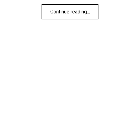
“Navarre Cravache d’Or 45%”
Continue reading
…